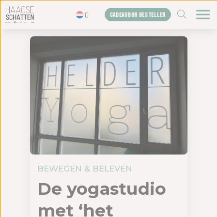
ZOEKEN
CADEAUBON BESTELLEN
Home
De schatten
Blogs
Cadeaubon
Shop
Over ons
Het bureau
BEWEGEN & BELEVEN
Contact
De yogastudio
met ‘het