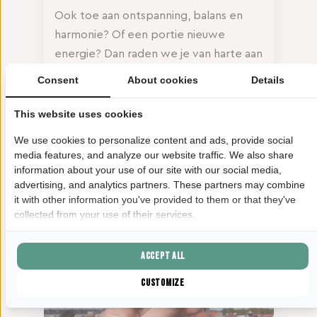
Ook toe aan ontspanning, balans en
harmonie? Of een portie nieuwe
energie? Dan raden we je van harte aan
om op je fiets te springen richting de
Consent
About cookies
Details
Vissershaven van Scheveningen en de
drempel over te stappen bij Helder
This website uses cookies
Yoga. We beloven je: hier ben je in
We use cookies to personalize content and ads, provide social
goede handen.
media features, and analyze our website traffic. We also share
information about your use of our site with our social media,
advertising, and analytics partners. These partners may combine
it with other information you've provided to them or that they've
collected from your use of their services.
Accept all
Customize