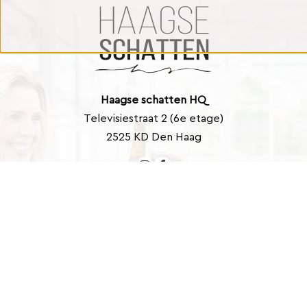
Haagse schatten HQ
Televisiestraat 2 (6e etage)
2525 KD Den Haag
Contact
info@haagseschatten.nl
Barbara: +31 (0)6 46 33 22 21
Marlies: +31 (0)6 41 39 43 40
Nieuwsbrief