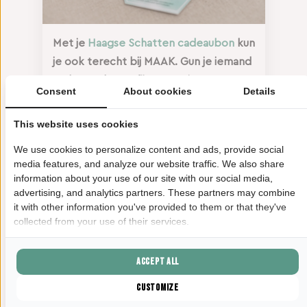
Met je
Haagse Schatten cadeaubon
kun
je ook terecht bij MAAK. Gun je iemand
anders ook zo’n fijne creatieve
Consent
About cookies
Details
activiteit? Koop ‘m dan in onze
webshop
, of ga langs bij een van onze
This website uses cookies
schatten waar je de cadeaubon fysiek
We use cookies to personalize content and ads, provide social
kunt aanschaffen.
media features, and analyze our website traffic. We also share
information about your use of our site with our social media,
Het mooie is, elke euro die jij uitgeeft
advertising, and analytics partners. These partners may combine
aan de bon wordt gegarandeerd
it with other information you've provided to them or that they've
besteed bij een lokale onderneming in
collected from your use of their services.
Den Haag. Zo kunnen we met elkaar
blijven genieten van de Haagse
Accept all
hotspots van al die enthousiaste,
Customize
gedreven Haagse ondernemers.