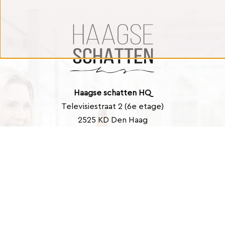
Haagse schatten HQ
Televisiestraat 2 (6e etage)
2525 KD Den Haag
Contact
info@haagseschatten.nl
Barbara: +31 (0)6 46 33 22 21
Marlies: +31 (0)6 41 39 43 40