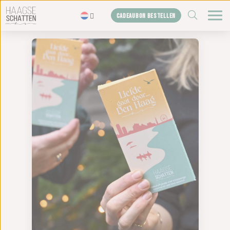
ZOEKEN
CADEAUBON BESTELLEN
Home
De schatten
Blogs
Cadeaubon
Shop
Over ons
Het bureau
Contact