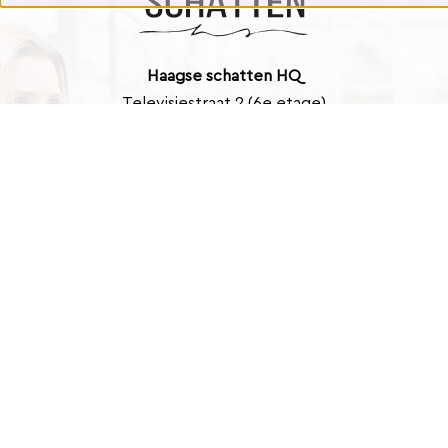
Haagse schatten HQ
Televisiestraat 2 (6e etage)
2525 KD Den Haag
Contact
info@haagseschatten.nl
Barbara: +31 (0)6 46 33 22 21
Marlies: +31 (0)6 41 39 43 40
Nieuwsbrief
Schrijf je in voor onze nieuwsbrief!
E-
mailadres
(Vereist)