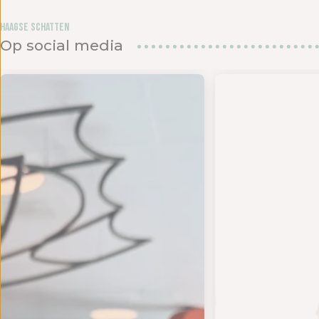
Haagse Schatten
Op social media
den in het
UK DE ZOMER - Op 18 en 19 juli bundelen twee s
- TIJD VOOR EEN NIEUWE