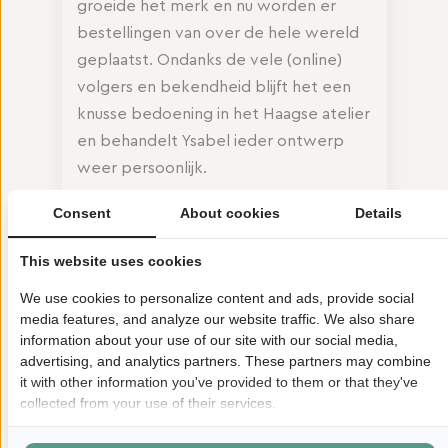
groeide het merk en nu worden er
bestellingen van over de hele wereld
geplaatst. Ondanks de vele (online)
volgers en bekendheid blijft het een
knusse bedoening in het Haagse atelier
en behandelt Ysabel ieder ontwerp
weer persoonlijk.
Samen met jou maakt ze een keuze uit
Consent
About cookies
Details
de mooiste stoffen, van luxe
This website uses cookies
ontwerpers Pierre Frey, Manuel
Canovas en Jim Thompson, stoffen uit
We use cookies to personalize content and ads, provide social
landen van het Afrikaanse continent of
media features, and analyze our website traffic. We also share
information about your use of our site with our social media,
zijden Ika’s uit Oezbekistan. Ook in
advertising, and analytics partners. These partners may combine
biesjes en voeringen kun je eindeloos
it with other information you've provided to them or that they've
variëren en personaliseren. Zo stopt ze
collected from your use of their services.
evenveel liefde in het maken van jouw