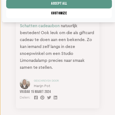
lamp als in die eerste lampjes die ze
Accept all
destijds maakte bij oma op zolder.
Customize
Ook bij deze schat kun je je
Haagse
Schatten cadeaubon
natuurlijk
besteden! Ook leuk om die als giftcard
cadeau te doen aan een bekende. Zo
kan iemand zelf langs in deze
snoepwinkel om een Studio
Limonadalamp precies naar smaak
samen te stellen.
GESCHREVEN DOOR
Marijn Pot
Vrijdag
15 maart 2024
Delen: