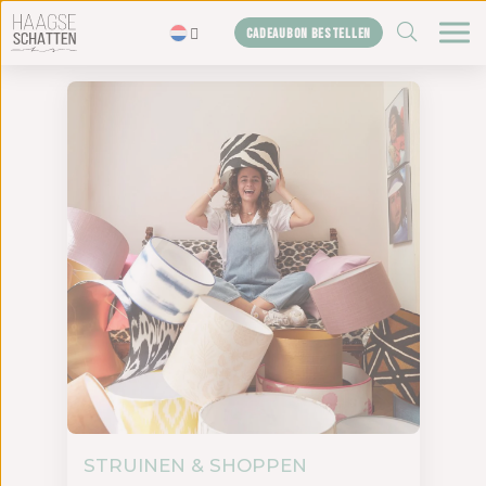
ZOEKEN
CADEAUBON BESTELLEN
Home
De schatten
Blogs
Cadeaubon
Shop
Over ons
Het bureau
Contact
STRUINEN & SHOPPEN