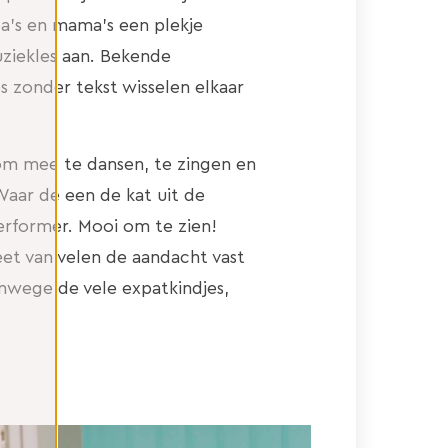
’s en mama’s een plekje
ziekles aan. Bekende
es zonder tekst wisselen elkaar
m mee te dansen, te zingen en
aar de een de kat uit de
performer. Mooi om te zien!
eet van velen de aandacht vast
nwege de vele expatkindjes,