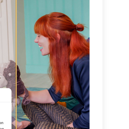
on
ion