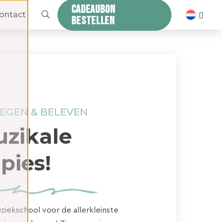
CADEAUBON
ZOEKEN
ontact
BESTELLEN
EGEN & BELEVEN
zikale
pies!
ziekschool voor de allerkleinste