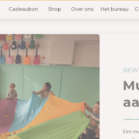
Cadeaubon
Shop
Over ons
Het bureau
C
BEW
Mu
aa
Een mu