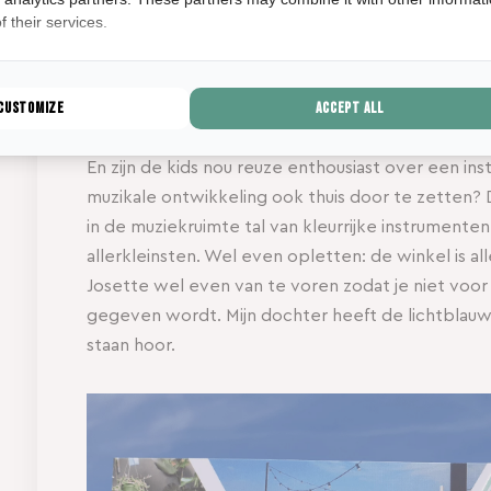
 their services.
Customize
Accept all
Ukeleles aan de muur
En zijn de kids nou reuze enthousiast over een in
muzikale ontwikkeling ook thuis door te zetten?
in de muziekruimte tal van kleurrijke instrumente
allerkleinsten. Wel even opletten: de winkel is 
Josette wel even van te voren zodat je niet voor 
gegeven wordt. Mijn dochter heeft de lichtblauwe 
staan hoor.