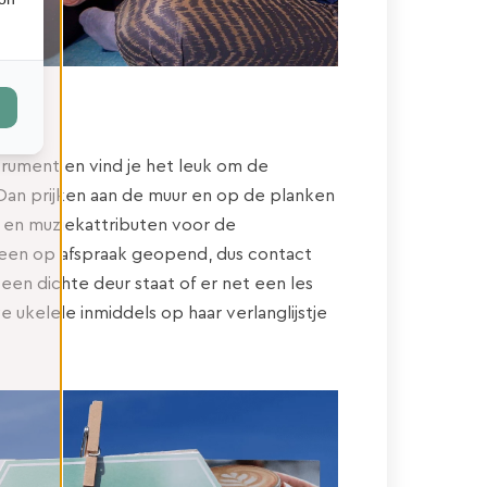
strument en vind je het leuk om de
 Dan prijken aan de muur en op de planken
n en muziekattributen voor de
alleen op afspraak geopend, dus contact
een dichte deur staat of er net een les
ukelele inmiddels op haar verlanglijstje