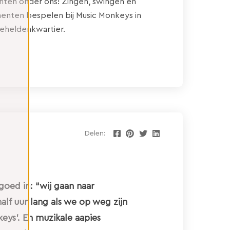
nten onder ons! Zingen, swingen en
menten bespelen bij Music Monkeys in
eheldenkwartier.
Delen:
goed in: “wij gaan naar
alf uur lang als we op weg zijn
eys’. En muzikale aapies