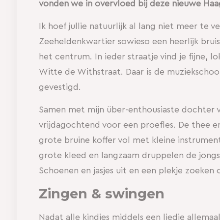
vonden we in overvloed bij deze nieuwe Haa
Ik hoef jullie natuurlijk al lang niet meer te v
Zeeheldenkwartier sowieso een heerlijk bruis
het centrum. In ieder straatje vind je fijne, l
Witte de Withstraat. Daar is de muziekschool
gevestigd.
Samen met mijn über-enthousiaste dochter v
vrijdagochtend voor een proefles. De thee e
grote bruine koffer vol met kleine instrumen
grote kleed en langzaam druppelen de jongs
Schoenen en jasjes uit en een plekje zoeken 
Zingen & swingen
Nadat alle kindjes middels een liedje allemaa