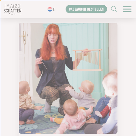
ZOEKEN
CADEAUBON BESTELLEN
Home
De schatten
Blogs
Cadeaubon
Shop
Over ons
Het bureau
Contact