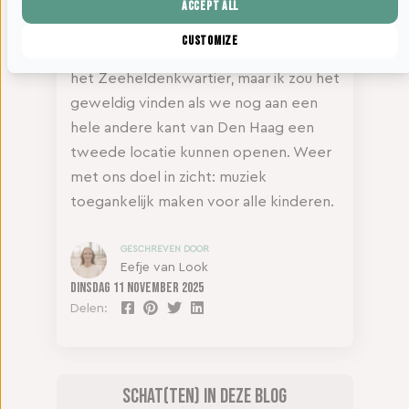
van muziek voor het jonge kind, zoals
Accept all
babyconcerten. En… een tweede
Customize
locatie! We liggen nu best centraal in
het Zeeheldenkwartier, maar ik zou het
geweldig vinden als we nog aan een
hele andere kant van Den Haag een
tweede locatie kunnen openen. Weer
met ons doel in zicht: muziek
toegankelijk maken voor alle kinderen.
GESCHREVEN DOOR
Eefje van Look
Dinsdag
11 november 2025
Delen:
Schat(ten) in deze blog