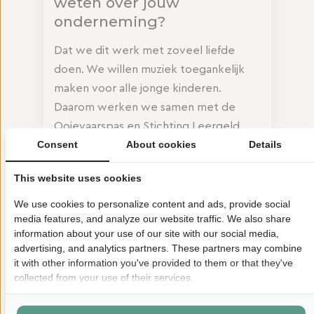
weten over jouw
onderneming?
Dat we dit werk met zoveel liefde
doen. We willen muziek toegankelijk
maken voor alle jonge kinderen.
Daarom werken we samen met de
Ooievaarspas en Stichting Leergeld.
Consent
About cookies
Details
Ook geven we les bij peuterscholen in
alle wijken van Den Haag, zeker op de
This website uses cookies
plekken waar muziek niet
vanzelfsprekend is.
We use cookies to personalize content and ads, provide social
media features, and analyze our website traffic. We also share
Wat zijn jouw
information about your use of our site with our social media,
dromen/doelen/toekomstplannen
advertising, and analytics partners. These partners may combine
it with other information you've provided to them or that they've
collected from your use of their services.
Een nieuwe, grotere plek. Zodat we
meer kunnen aanbieden op het gebied