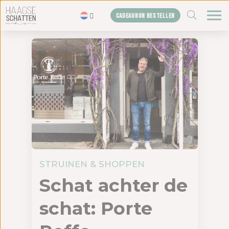
ZOEKEN
CADEAUBON BESTELLEN
Home
De schatten
Blogs
Cadeaubon
Shop
Over ons
Het bureau
STRUINEN & SHOPPEN
Schat achter de
Contact
schat: Porte