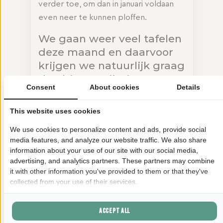
verder toe, om dan in januari voldaan
even neer te kunnen ploffen.
We gaan weer veel tafelen
deze maand en daarvoor
krijgen we natuurlijk graag
de ultieme wijntips. Wat
Consent
About cookies
Details
raad jij aan dit jaar?
This website uses cookies
Meer nog dan voorgaande jaren gaat
het om kwaliteit in plaats van
We use cookies to personalize content and ads, provide social
media features, and analyze our website traffic. We also share
kwantiteit en Kerst is dan dé
information about your use of our site with our social media,
uitgesproken gelegenheid om eens
advertising, and analytics partners. These partners may combine
echt uit te pakken.
it with other information you've provided to them or that they've
collected from your use of their services.
Dat betekent dat we beginnen met
Champagne: De ‘La Vigne au Roy’
Accept all
vintage 2016 van Champagnehuis