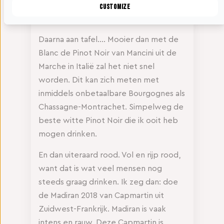
Barfontarc is mijn topfavoriet. Puur
Customize
plezier van heel hoog niveau.
Daarna aan tafel…. Mooier dan met de
Blanc de Pinot Noir van Mancini uit de
Marche in Italië zal het niet snel
worden. Dit kan zich meten met
inmiddels onbetaalbare Bourgognes als
Chassagne-Montrachet. Simpelweg de
beste witte Pinot Noir die ik ooit heb
mogen drinken.
En dan uiteraard rood. Vol en rijp rood,
want dat is wat veel mensen nog
steeds graag drinken. Ik zeg dan: doe
de Madiran 2018 van Capmartin uit
Zuidwest-Frankrijk. Madiran is vaak
intens en rauw. Deze Capmartin is