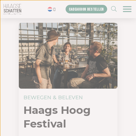
ZOEKEN
CADEAUBON BESTELLEN
Home
De schatten
Blogs
Cadeaubon
Shop
Over ons
Het bureau
BEWEGEN & BELEVEN
Haags Hoog
Contact
Festival