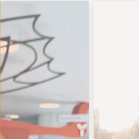
den in het
UK DE ZOMER - Op 18 en 19 juli bundelen twee s
- TIJD VOOR EEN NIEUWE