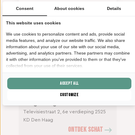
items mee voor de kledingswap.
Consent
About cookies
Details
Zien we je dan?!
This website uses cookies
We use cookies to personalize content and ads, provide social
media features, and analyze our website traffic. We also share
GESCHREVEN DOOR
information about your use of our site with our social media,
Marlies van der Kolk
advertising, and analytics partners. These partners may combine
Donderdag
15 september 2022
it with other information you've provided to them or that they've
Delen:
collected from your use of their services.
Accept all
Schat(ten) in deze blog
Customize
Haags Hoog
Televisiestraat 2, 6e verdieping
2525
KD Den Haag
ONTDEK SCHAT