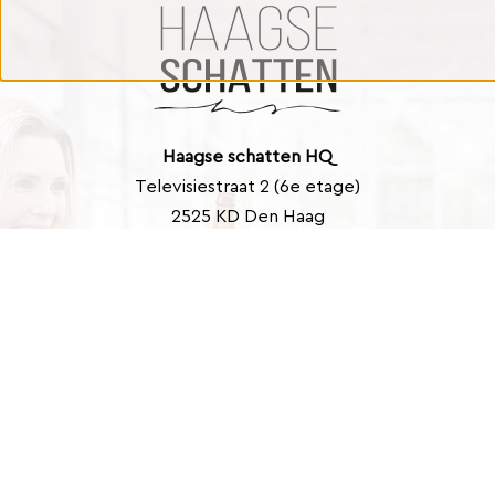
Haagse schatten HQ
Televisiestraat 2 (6e etage)
2525 KD Den Haag
Contact
info@haagseschatten.nl
Barbara: +31 (0)6 46 33 22 21
Marlies: +31 (0)6 41 39 43 40
Nieuwsbrief