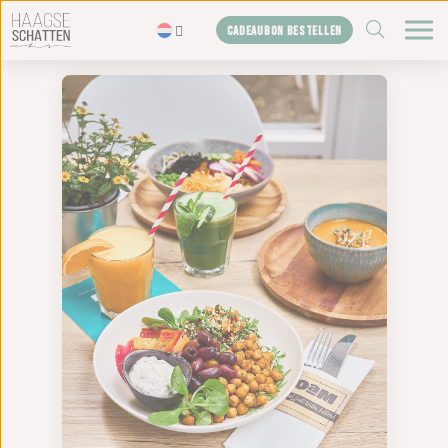
ZOEKEN
CADEAUBON BESTELLEN
Home
De schatten
Blogs
Cadeaubon
Shop
Over ons
Het bureau
Contact