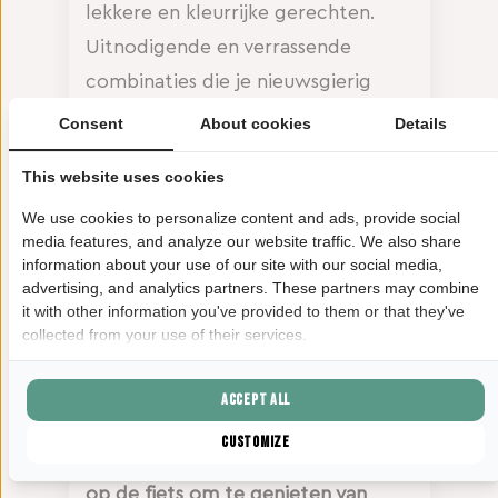
lekkere en kleurrijke gerechten.
Uitnodigende en verrassende
combinaties die je nieuwsgierig
maken en echt wilt proeven. Lastig
Consent
About cookies
Details
kiezen is het zeker!
This website uses cookies
Een gewoon bakkie koffie kan
We use cookies to personalize content and ads, provide social
natuurlijk ook met eventueel een
media features, and analyze our website traffic. We also share
information about your use of our site with our social media,
plantaardig scheutje melk erbij.
advertising, and analytics partners. These partners may combine
Zelfs de veganistische taartjes in de
it with other information you've provided to them or that they've
collected from your use of their services.
vitrine vragen er simpelweg om om
gegeten te worden.
Accept all
Trek gekregen? Pak je
Haagse
Customize
Schatten cadeaukaart
erbij en stap
op de fiets om te genieten van