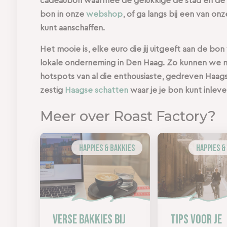
cadeaubon waarmee de gelukkige de stad én de 
bon in onze
webshop
, of ga langs bij een van o
kunt aanschaffen.
Het mooie is, elke euro die jij uitgeeft aan de 
lokale onderneming in Den Haag. Zo kunnen we m
hotspots van al die enthousiaste, gedreven Haags
zestig
Haagse schatten
waar je je bon kunt inleve
Meer over Roast Factory?
Happies & Bakkies
Happies &
Verse bakkies bij
Tips voor je