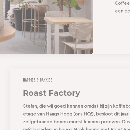
Coffee
een go
Happies & Bakkies
Roast Factory
Stefan, die wij goed kennen omdat hij zijn koffie
etage van Haags Hoog (ons HQ!), besloot dit jaar
zelfgebrande bonen moest kunnen proeven. Dus 
mét branderij
in house.
Maak kennis met Roast Fa