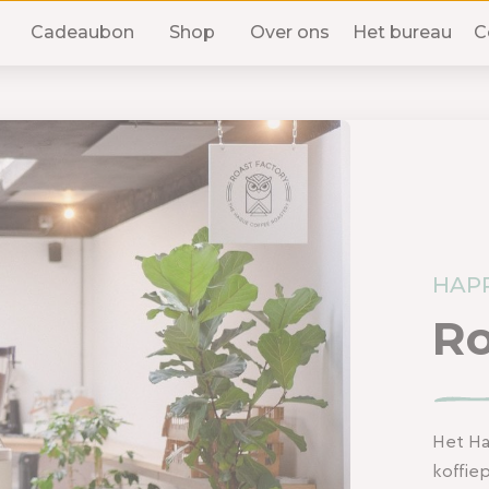
Cadeaubon
Shop
Over ons
Het bureau
C
HAPP
Ro
Het Ha
koffiep