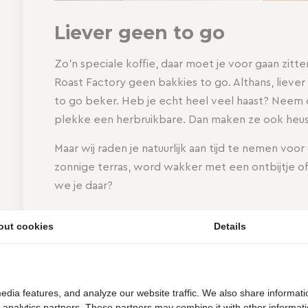
Liever geen to go
Zo’n speciale koffie, daar moet je voor gaan zitten
Roast Factory geen bakkies to go. Althans, liever 
to go beker. Heb je echt heel veel haast? Neem 
plekke een herbruikbare. Dan maken ze ook heus 
Maar wij raden je natuurlijk aan tijd te nemen voo
zonnige terras, word wakker met een ontbijtje o
we je daar?
out cookies
Details
edia features, and analyze our website traffic. We also share informati
d analytics partners. These partners may combine it with other informat