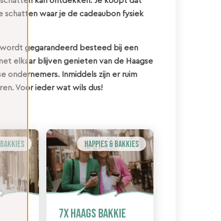
schatten kan ontdekken. Je koopt dat
nze schatten waar je de cadeaubon fysiek
bon wordt gegarandeerd besteed bij een
et elkaar blijven genieten van de Haagse
e ondernemers. Inmiddels zijn er ruim
ren. Voor ieder wat wils dus!
 Bakkies
Happies & Bakkies
7x Haags bakkie