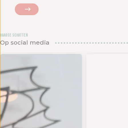
Haagse Schatten
Op social media
den in het
UK DE ZOMER - Op 18 en 19 juli bundelen twee s
- TIJD VOOR EEN NIEUWE