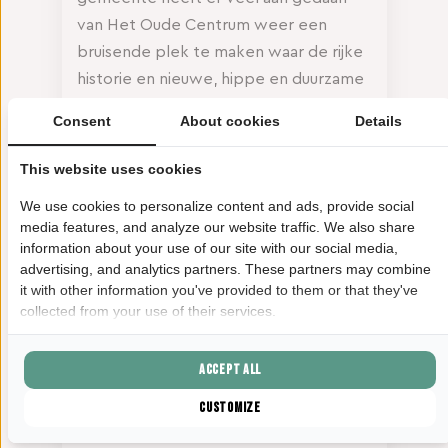
van Het Oude Centrum weer een
bruisende plek te maken waar de rijke
historie en nieuwe, hippe en duurzame
initiatieven elkaar ontmoeten. Ook vind
Consent
About cookies
Details
je hier inmiddels een mix van allerlei
culturen, met de opvallende
This website uses cookies
Chinatown
als voorbeeld. Helemaal
We use cookies to personalize content and ads, provide social
een plek van nu dus!
media features, and analyze our website traffic. We also share
information about your use of our site with our social media,
Een bak energie
advertising, and analytics partners. These partners may combine
it with other information you've provided to them or that they've
Slenteren door de stad kan z’n tol
collected from your use of their services.
eisen. Tijd voor een bak energie. En die
haal je wat ons betreft bij onze
Accept all
vrienden van
Roast Factory
. Zij
Customize
serveren je ‘Specialty Coffee’:
bijzondere koffie van hoge kwaliteit.