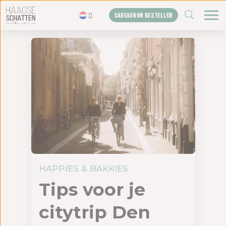
ZOEKEN
CADEAUBON BESTELLEN
Home
De schatten
Blogs
Cadeaubon
Shop
Over ons
Het bureau
HAPPIES & BAKKIES
Contact
Tips voor je
citytrip Den