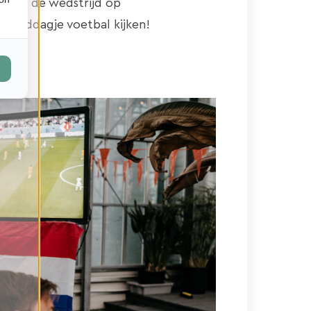
ar ze de wedstrijd op
n middagje voetbal kijken!