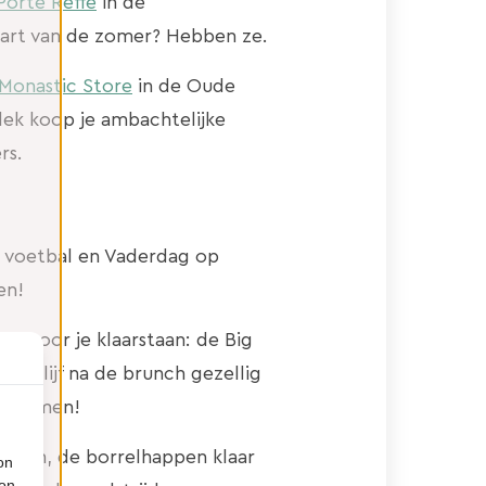
Porte Reffe
in de
tart van de zomer? Hebben ze.
Monastic Store
in de Oude
lek koop je ambachtelijke
rs.
K voetbal en Vaderdag op
en!
h voor je klaarstaan: de Big
en. Blijf na de brunch gezellig
schermen!
 staan, de borrelhappen klaar
on
ion