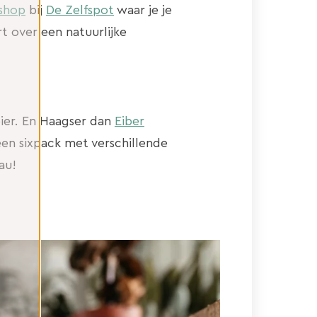
kshop
bij
De Zelfspot
waar je je
t over een natuurlijke
bier. En Haagser dan
Eiber
 een sixpack met verschillende
au!