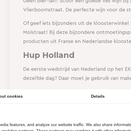
Geen bier-fan? Scoor een goede fles wijn bij
Vlierboomstraat. De perfecte wijn voor de s
Of geef iets bijzonders uit de kloosterwinkel
Molstraat! Bij deze bijzondere ontmoetingsp
producten uit Franse en Nederlandse klooste
Hup Holland
De eerste wedstrijd van Nederland op het E
dezelfde dag? Daar moet je gebruik van mak
Bij
BLOW
hebben ze een knaller van een brunc
out cookies
Details
Boy Brunch’, met alles wat vaders lekker vind
hangen voor een borrel en het EK live op 2 
Haags Hoog
heeft de (Eiber) biertjes al koud
edia features, and analyze our website traffic. We also share informati
d analytics partners. These partners may combine it with other informat