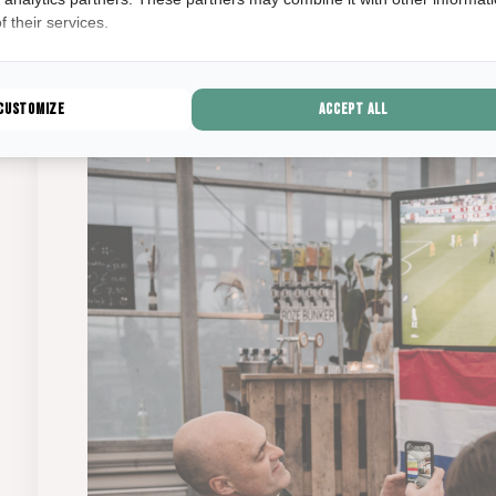
voor de frituur en een heus groot scherm wa
 their services.
uitzenden. Kortom, de perfecte plek voor ee
Customize
Accept all