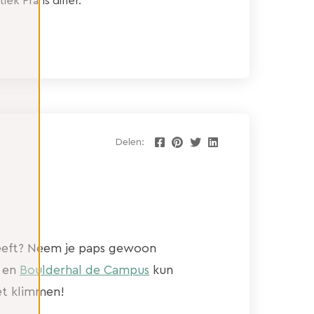
iek Frans diner.
Delen:
heeft? Neem je paps gewoon
en
Boulderhal de Campus
kun
et klimmen!