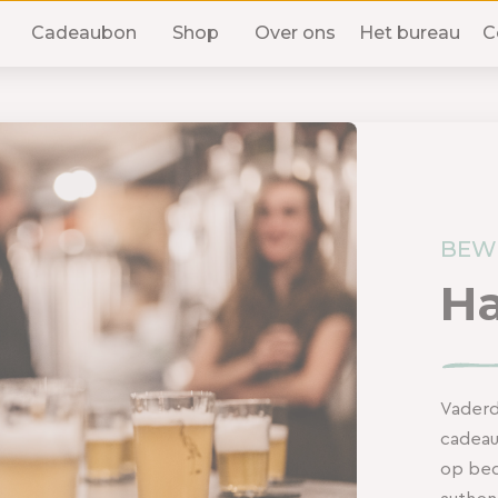
Cadeaubon
Shop
Over ons
Het bureau
C
BEW
Ha
Vaderd
cadeaus
op bed